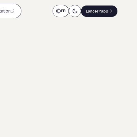
ation
Lancer l'app
FR