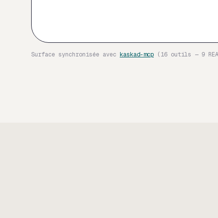
Surface synchronisée avec
kaskad-mcp
(16 outils — 9 RE