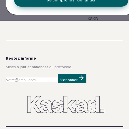
Je comprends · Continuer
Oracle Dashboard
Contact
Apprendre
Mentions légales
CGU du token
KSKD
Restez informé
Mises à jour et annonces du protocole.
S'abonner
Kaskad.