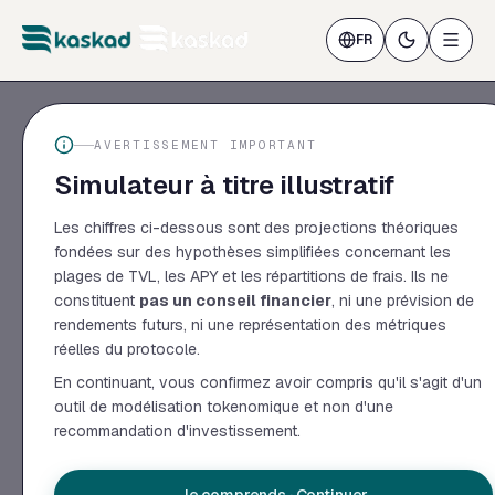
FR
AVERTISSEMENT IMPORTANT
Simulateur à titre illustratif
PRODUIT
Protocole
Les chiffres ci-dessous sont des projections théoriques
Lending sur Kaspa, conçu pour les
Tokenomics
fondées sur des hypothèses simplifiées concernant les
humains et les agents IA. Supply.
Simulateur
plages de TVL, les APY et les répartitions de frais. Ils ne
Borrow. Gardez vos actifs.
Lancer l'app
constituent
pas un conseil financier
, ni une prévision de
rendements futurs, ni une représentation des métriques
réelles du protocole.
En continuant, vous confirmez avoir compris qu'il s'agit d'un
outil de modélisation tokenomique et non d'une
RESSOURCES
SOCIÉTÉ
recommandation d'investissement.
Documentation
À propos
Oracle
FAQ