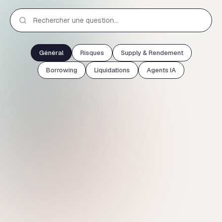
Général
Risques
Supply & Rendement
Borrowing
Liquidations
Agents IA