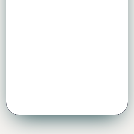
consultar curvas de utilização ao vivo
e Supply APY em todos os pools,
abrir, aumentar, pagar parcialmente e
fechar posições de forma atômica,
monitorar suas posições bloco a bloco
no Igra,
resgatar incentivos em KSKD quando
seu tempo de supply ultrapassa o
threshold do epoch.