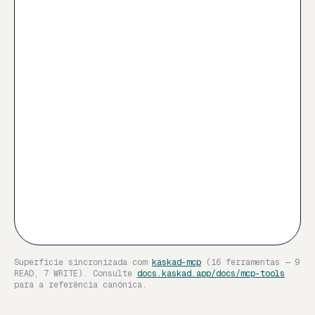
Superfície sincronizada com
kaskad-mcp
(16 ferramentas — 9
READ, 7 WRITE). Consulte
docs.kaskad.app/docs/mcp-tools
para a referência canônica.