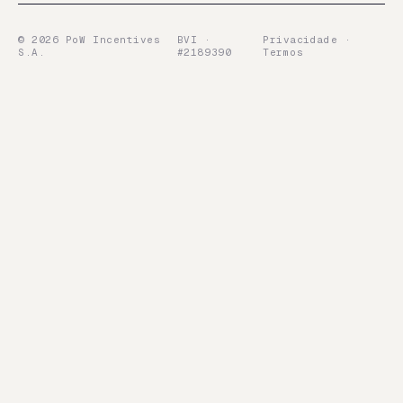
©
2026
PoW Incentives
BVI ·
Privacidade ·
S.A.
#2189390
Termos