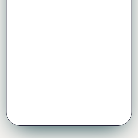
Valorização preservada
Se KAS dobrar · Tom fica
com 100%
Health factor
Liquidação parcial se HF <
1,0
APY base de supplier
pago pelos tomadores ·
variável
KSKD APY Boost
vinculado a épocas · stake +
uptime
Poder de voto
TVL Score + Loyalty
Score