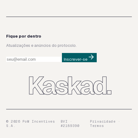
Fique por dentro
Atualizações e anúncios do protocolo.
Inscrever-se
Kaskad.
©
2026
PoW Incentives
BVI ·
Privacidade ·
S.A.
#2189390
Termos