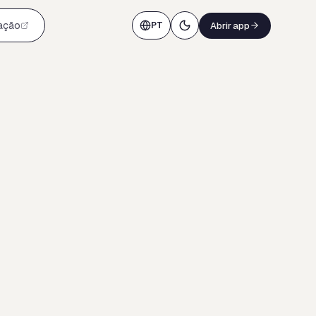
ação
Abrir app
PT